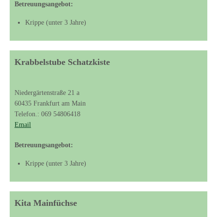
Betreuungsangebot:
Krippe (unter 3 Jahre)
Krabbelstube Schatzkiste
Niedergärtenstraße 21 a
60435 Frankfurt am Main
Telefon.: 069 54806418
Email
Betreuungsangebot:
Krippe (unter 3 Jahre)
Kita Mainfüchse