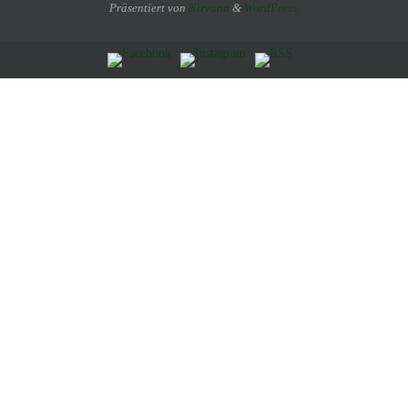
Präsentiert von
Nirvana
&
WordPress.