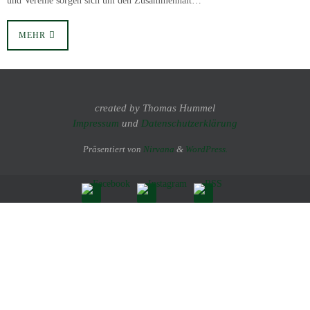
und Vereine sorgen sich um den Zusammenhalt…
MEHR
created by Thomas Hummel
Impressum
und
Datenschutzerklärung
Präsentiert von
Nirvana
&
WordPress.