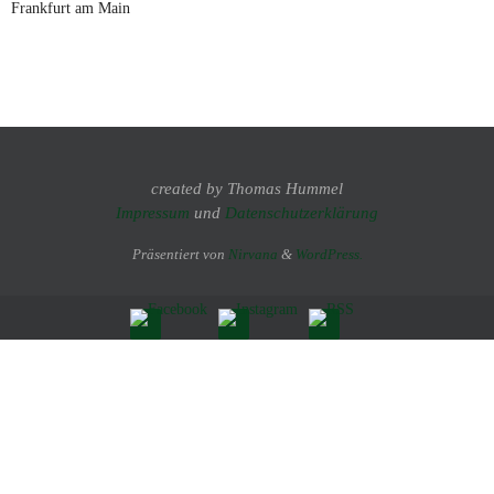
Frankfurt am Main
created by Thomas Hummel
Impressum
und
Datenschutzerklärung
Präsentiert von
Nirvana
&
WordPress.