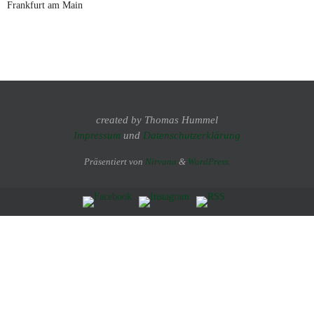
Frankfurt am Main
created by Thomas Hummel
Impressum
und
Datenschutzerklärung
Präsentiert von
Nirvana
&
WordPress.