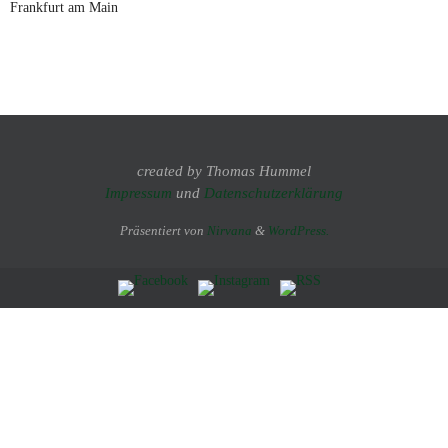
Frankfurt am Main
created by Thomas Hummel
Impressum
und
Datenschutzerklärung
Präsentiert von
Nirvana
&
WordPress.