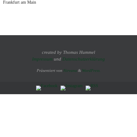
Frankfurt am Main
created by Thomas Hummel
Impressum
und
Datenschutzerklärung
Präsentiert von
Nirvana
&
WordPress.