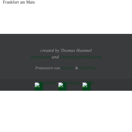
Frankfurt am Main
created by Thomas Hummel
Impressum
und
Datenschutzerklärung
Präsentiert von
Nirvana
&
WordPress.