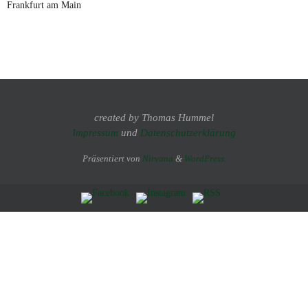
Frankfurt am Main
created by Thomas Hummel
Impressum
und
Datenschutzerklärung
Präsentiert von
Nirvana
&
WordPress.