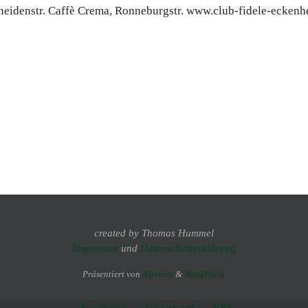
created by Thomas Hummel
Impressum
und
Datenschutzerklärung
Präsentiert von
Nirvana
&
WordPress.