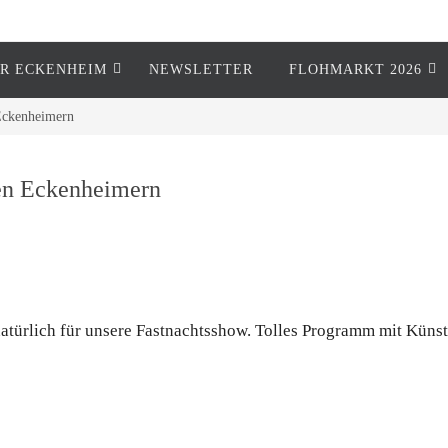
R ECKENHEIM
NEWSLETTER
FLOHMARKT 2026
 Eckenheimern
len Eckenheimern
 natürlich für unsere Fastnachtsshow. Tolles Programm mit Küns