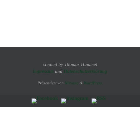
created by Thomas Hummel
Impressum
und
Datenschutzerklärung
Präsentiert von
Nirvana
&
WordPress.