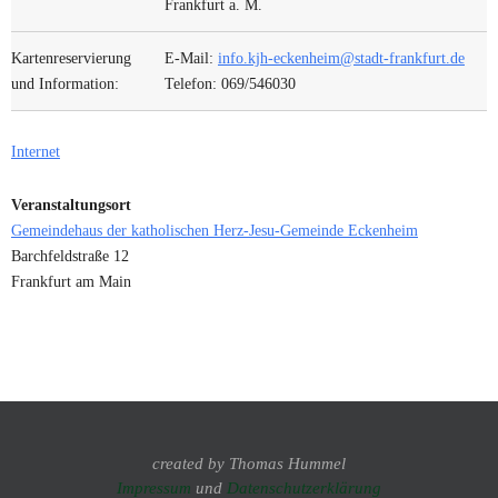
Frankfurt a. M.
Kartenreservierung
E-Mail:
info.kjh-eckenheim@stadt-frankfurt.de
und Information:
Telefon: 069/546030
Internet
Veranstaltungsort
Gemeindehaus der katholischen Herz-Jesu-Gemeinde Eckenheim
Barchfeldstraße 12
Frankfurt am Main
created by Thomas Hummel
Impressum
und
Datenschutzerklärung