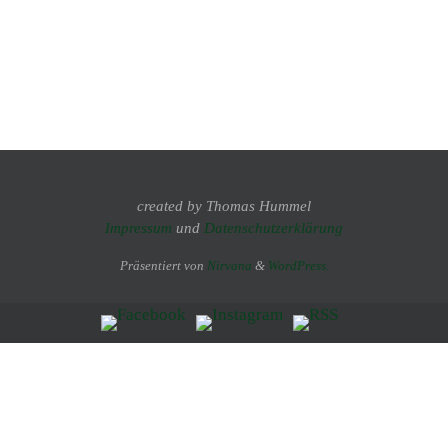
created by Thomas Hummel
Impressum
und
Datenschutzerklärung
Präsentiert von
Nirvana
&
WordPress.