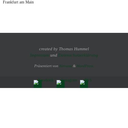
Frankfurt am Main
created by Thomas Hummel
Impressum
und
Datenschutzerklärung
Präsentiert von
Nirvana
&
WordPress.