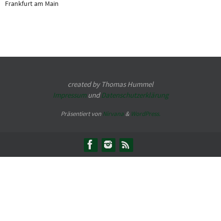
Frankfurt am Main
created by Thomas Hummel
Impressum
und
Datenschutzerklärung
Präsentiert von
Nirvana
&
WordPress.