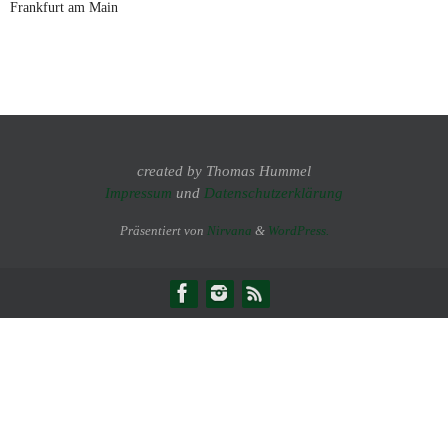
Frankfurt am Main
created by Thomas Hummel
Impressum
und
Datenschutzerklärung
Präsentiert von
Nirvana
&
WordPress.