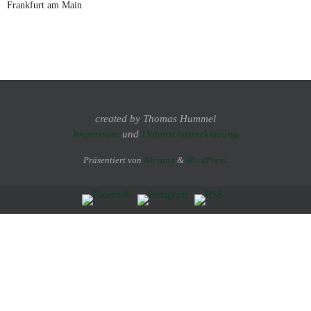
Frankfurt am Main
created by Thomas Hummel
Impressum
und
Datenschutzerklärung
Präsentiert von
Nirvana
&
WordPress.