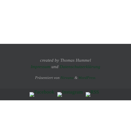
created by Thomas Hummel
Impressum
und
Datenschutzerklärung
Präsentiert von
Nirvana
&
WordPress.