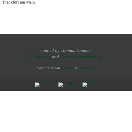
Frankfurt am Main
created by Thomas Hummel
Impressum
und
Datenschutzerklärung
Präsentiert von
Nirvana
&
WordPress.