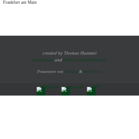
Frankfurt am Main
created by Thomas Hummel
Impressum
und
Datenschutzerklärung
Präsentiert von
Nirvana
&
WordPress.