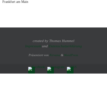
Frankfurt am Main
created by Thomas Hummel
Impressum
und
Datenschutzerklärung
Präsentiert von
Nirvana
&
WordPress.