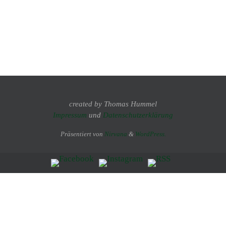
created by Thomas Hummel
Impressum
und
Datenschutzerklärung
Präsentiert von
Nirvana
&
WordPress.