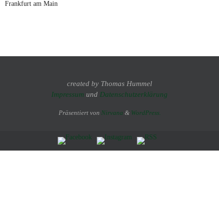
Frankfurt am Main
created by Thomas Hummel
Impressum
und
Datenschutzerklärung
Präsentiert von
Nirvana
&
WordPress.