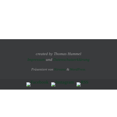
created by Thomas Hummel
Impressum
und
Datenschutzerklärung
Präsentiert von
Nirvana
&
WordPress.