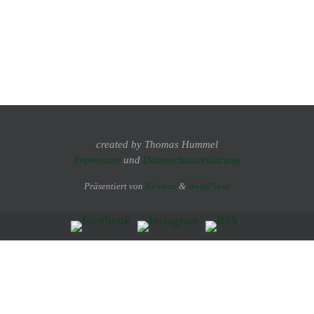
created by Thomas Hummel
Impressum
und
Datenschutzerklärung
Präsentiert von
Nirvana
&
WordPress.