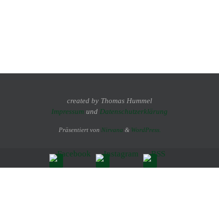
created by Thomas Hummel
Impressum
und
Datenschutzerklärung
Präsentiert von
Nirvana
&
WordPress.