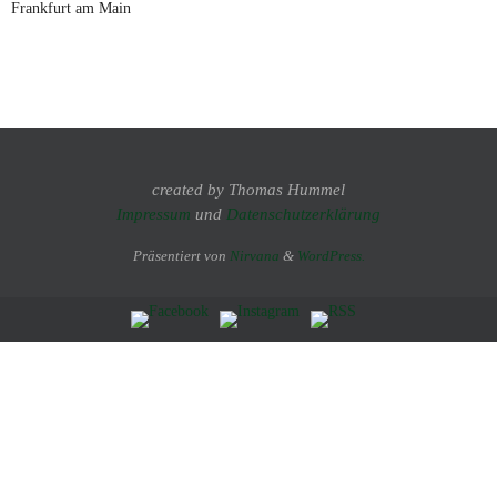
Frankfurt am Main
created by Thomas Hummel
Impressum
und
Datenschutzerklärung
Präsentiert von
Nirvana
&
WordPress.