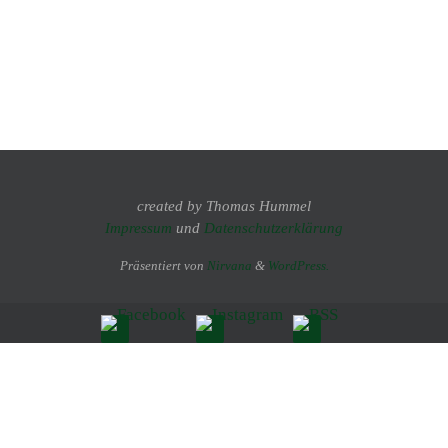
created by Thomas Hummel
Impressum
und
Datenschutzerklärung
Präsentiert von
Nirvana
&
WordPress.