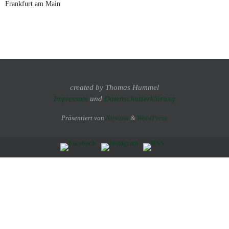
Frankfurt am Main
created by Thomas Hummel
Impressum
und
Datenschutzerklärung
Präsentiert von
Nirvana
&
WordPress.