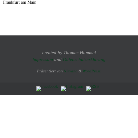
Frankfurt am Main
created by Thomas Hummel
Impressum
und
Datenschutzerklärung
Präsentiert von
Nirvana
&
WordPress.