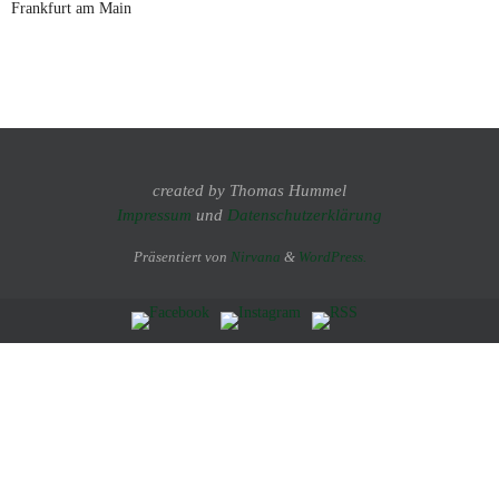
Frankfurt am Main
created by Thomas Hummel
Impressum
und
Datenschutzerklärung
Präsentiert von
Nirvana
&
WordPress.