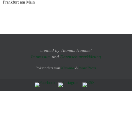
Frankfurt am Main
created by Thomas Hummel
Impressum
und
Datenschutzerklärung
Präsentiert von
Nirvana
&
WordPress.