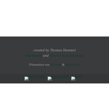
created by Thomas Hummel
Impressum
und
Datenschutzerklärung
Präsentiert von
Nirvana
&
WordPress.