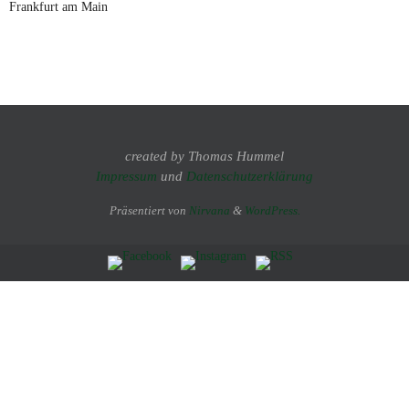
Frankfurt am Main
created by Thomas Hummel
Impressum
und
Datenschutzerklärung
Präsentiert von
Nirvana
&
WordPress.