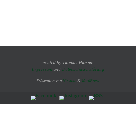
created by Thomas Hummel
Impressum
und
Datenschutzerklärung
Präsentiert von
Nirvana
&
WordPress.