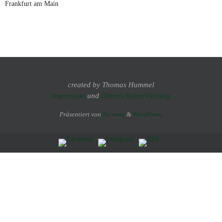
Frankfurt am Main
created by Thomas Hummel
Impressum
und
Datenschutzerklärung
Präsentiert von
Nirvana
&
WordPress.