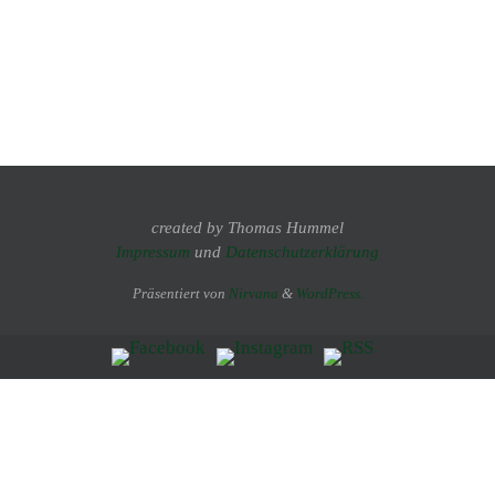
created by Thomas Hummel
Impressum
und
Datenschutzerklärung
Präsentiert von
Nirvana
&
WordPress.