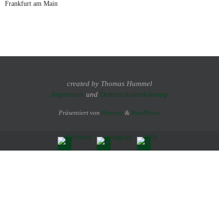
Frankfurt am Main
created by Thomas Hummel
Impressum
und
Datenschutzerklärung
Präsentiert von
Nirvana
&
WordPress.