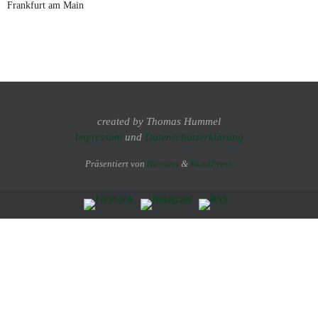
Frankfurt am Main
created by Thomas Hummel
Impressum
und
Datenschutzerklärung
Präsentiert von
Nirvana
&
WordPress.