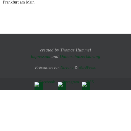
Frankfurt am Main
created by Thomas Hummel
Impressum
und
Datenschutzerklärung
Präsentiert von
Nirvana
&
WordPress.