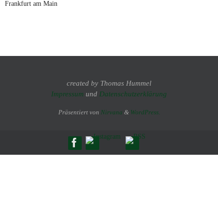
Frankfurt am Main
created by Thomas Hummel
Impressum
und
Datenschutzerklärung
Präsentiert von
Nirvana
&
WordPress.