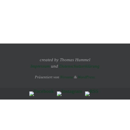
created by Thomas Hummel
Impressum
und
Datenschutzerklärung
Präsentiert von
Nirvana
&
WordPress.