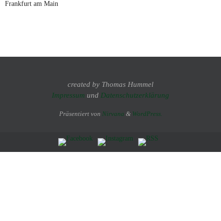
Frankfurt am Main
created by Thomas Hummel
Impressum
und
Datenschutzerklärung
Präsentiert von
Nirvana
&
WordPress.