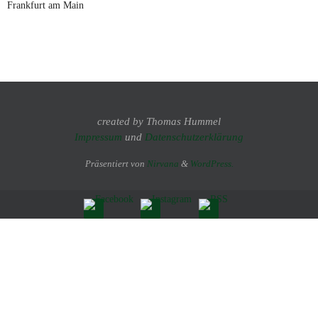
Frankfurt am Main
created by Thomas Hummel
Impressum
und
Datenschutzerklärung
Präsentiert von
Nirvana
&
WordPress.