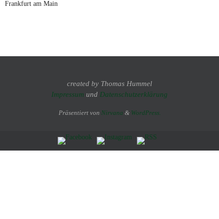
Frankfurt am Main
created by Thomas Hummel
Impressum
und
Datenschutzerklärung
Präsentiert von
Nirvana
&
WordPress.