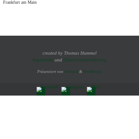
Frankfurt am Main
created by Thomas Hummel
Impressum
und
Datenschutzerklärung
Präsentiert von
Nirvana
&
WordPress.