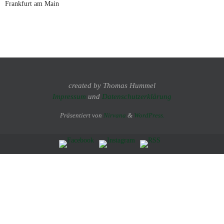
Frankfurt am Main
created by Thomas Hummel
Impressum
und
Datenschutzerklärung
Präsentiert von
Nirvana
&
WordPress.