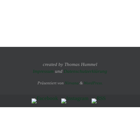
created by Thomas Hummel
Impressum
und
Datenschutzerklärung
Präsentiert von
Nirvana
&
WordPress.