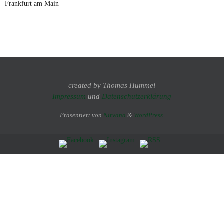
Frankfurt am Main
created by Thomas Hummel
Impressum
und
Datenschutzerklärung
Präsentiert von
Nirvana
&
WordPress.