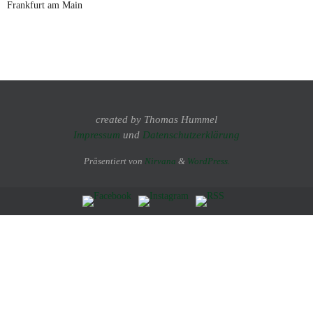
Frankfurt am Main
created by Thomas Hummel
Impressum
und
Datenschutzerklärung
Präsentiert von
Nirvana
&
WordPress.